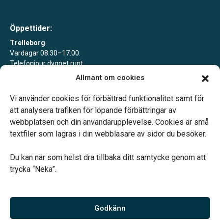
Öppettider:
Trelleborg
Vardagar 08.30–17.00.
Telefonjour dygnet runt.
Allmänt om cookies
Svedala
Vardagar 09.00–13.00.
Vi använder cookies för förbättrad funktionalitet samt för
Telefonjour dygnet runt.
att analysera trafiken för löpande förbättringar av
webbplatsen och din användarupplevelse. Cookies är små
textfiler som lagras i din webbläsare av sidor du besöker.
Du kan när som helst dra tillbaka ditt samtycke genom att
trycka “Neka”.
Verahill hjälper dig med familjejuridiken – genom hela livet.
Varmt välkommen.
Godkänn