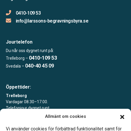
0410-109 53
info@larssons-begravningsbyra.se
Jourtelefon
Du når oss dygnet runt på:
0410-109 53
Trelleborg –
040-40 45 09
Svedala –
Öppettider:
Trelleborg
Vardagar 08.30–17.00.
Telefonjour dygnet runt.
Allmänt om cookies
Svedala
Vardagar 09.00–13.00.
Vi använder cookies för förbättrad funktionalitet samt för