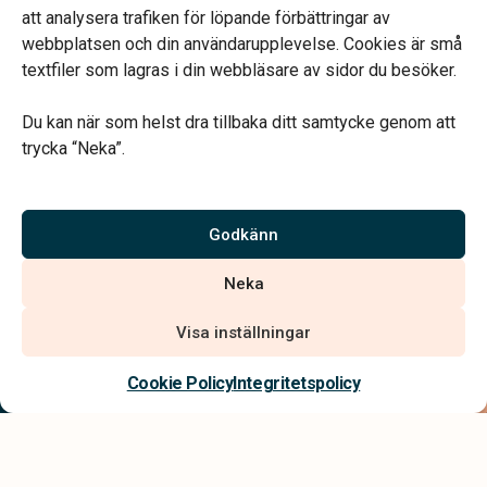
Telefonjour dygnet runt.
att analysera trafiken för löpande förbättringar av
webbplatsen och din användarupplevelse. Cookies är små
textfiler som lagras i din webbläsare av sidor du besöker.
Du kan när som helst dra tillbaka ditt samtycke genom att
trycka “Neka”.
Verahill hjälper dig med familjejuridiken – genom hela livet.
Varmt välkommen.
Godkänn
Vi är auktoriserade av Sveriges Begravningsbyråers Förbund och
Neka
har högt ställda krav på utbildning, kvalitet, miljö och arbetsmiljö.
Visa inställningar
Kontakta oss
Cookie Policy
Integritetspolicy
Integritetspolicy
Allmänna villkor
Tillgänglighetsredogörelse