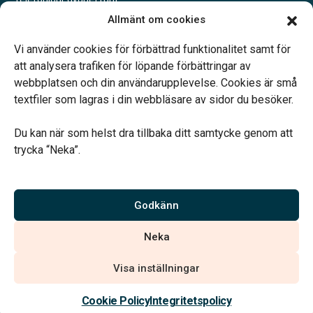
Allmänt om cookies
Svedala
Vardagar 09.00–13.00.
Vi använder cookies för förbättrad funktionalitet samt för
Telefonjour dygnet runt.
att analysera trafiken för löpande förbättringar av
webbplatsen och din användarupplevelse. Cookies är små
textfiler som lagras i din webbläsare av sidor du besöker.
Du kan när som helst dra tillbaka ditt samtycke genom att
trycka “Neka”.
Verahill hjälper dig med familjejuridiken – genom hela livet.
Varmt välkommen.
Godkänn
Vi är auktoriserade av Sveriges Begravningsbyråers Förbund och
Neka
har högt ställda krav på utbildning, kvalitet, miljö och arbetsmiljö.
Visa inställningar
Kontakta oss
Cookie Policy
Integritetspolicy