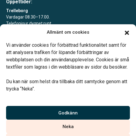
Öppettider:
Trelleborg
Vardagar 08.30–17.00.
Telefonjour dygnet runt.
Allmänt om cookies
Svedala
Vardagar 09.00–13.00.
Vi använder cookies för förbättrad funktionalitet samt för
Telefonjour dygnet runt.
att analysera trafiken för löpande förbättringar av
webbplatsen och din användarupplevelse. Cookies är små
textfiler som lagras i din webbläsare av sidor du besöker.
Du kan när som helst dra tillbaka ditt samtycke genom att
trycka “Neka”.
Verahill hjälper dig med familjejuridiken – genom hela livet.
Varmt välkommen.
Godkänn
Vi är auktoriserade av Sveriges Begravningsbyråers Förbund och
Neka
har högt ställda krav på utbildning, kvalitet, miljö och arbetsmiljö.