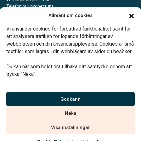
Telefonjour dygnet runt.
Allmänt om cookies
Svedala
Vardagar 09.00–13.00.
Vi använder cookies för förbättrad funktionalitet samt för
Telefonjour dygnet runt.
att analysera trafiken för löpande förbättringar av
webbplatsen och din användarupplevelse. Cookies är små
textfiler som lagras i din webbläsare av sidor du besöker.
Du kan när som helst dra tillbaka ditt samtycke genom att
trycka “Neka”.
Verahill hjälper dig med familjejuridiken – genom hela livet.
Varmt välkommen.
Godkänn
Vi är auktoriserade av Sveriges Begravningsbyråers Förbund och
Neka
har högt ställda krav på utbildning, kvalitet, miljö och arbetsmiljö.
Visa inställningar