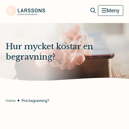
Larssons Begravningsbyrå
Meny
Hur mycket kostar en
begravning?
Home
Pris begravning?