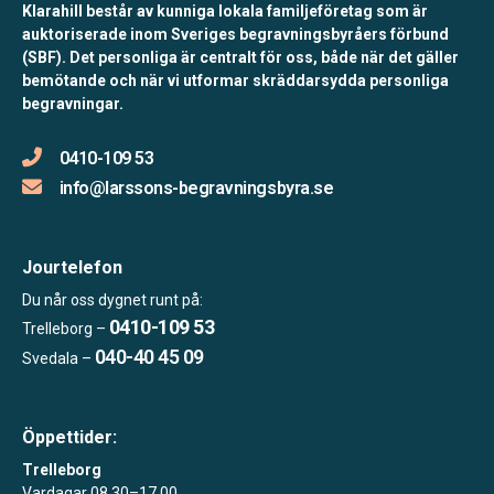
Klarahill består av kunniga lokala familjeföretag som är
auktoriserade inom Sveriges begravningsbyråers förbund
(SBF). Det personliga är centralt för oss, både när det gäller
bemötande och när vi utformar skräddarsydda personliga
begravningar.
0410-109 53
info@larssons-begravningsbyra.se
Jourtelefon
Du når oss dygnet runt på:
0410-109 53
Trelleborg –
040-40 45 09
Svedala –
Öppettider:
Trelleborg
Vardagar 08.30–17.00.