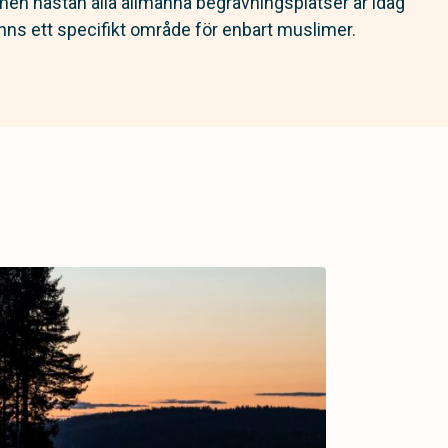
t men nästan alla allmänna begravningsplatser är idag
 finns ett specifikt område för enbart muslimer.