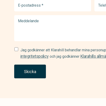
E-
Telef
postadress
(Requir
(Required)
Meddelande
Samtycke
Jag godkänner att Klarahill behandlar mina personup
(Required)
integritetspolicy
Klarahills allm
och jag godkänner
Skicka