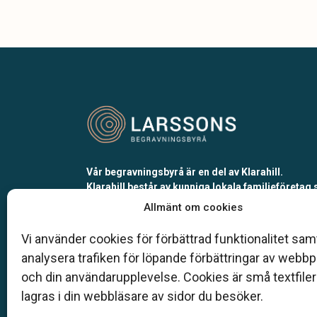
Vår begravningsbyrå är en del av Klarahill.
Klarahill består av kunniga lokala familjeföretag
är auktoriserade inom Sveriges begravningsbyr
Allmänt om cookies
förbund (SBF). Det personliga är centralt för oss,
både när det gäller bemötande och när vi utform
Vi använder cookies för förbättrad funktionalitet samt
skräddarsydda personliga begravningar.
analysera trafiken för löpande förbättringar av webb
och din användarupplevelse. Cookies är små textfile
0410-109 53
lagras i din webbläsare av sidor du besöker.
info@larssons-begravningsbyra.se