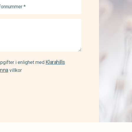
onnummer
ed)
Klarahills
pgifter i enlighet med
änna
villkor