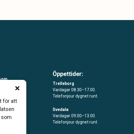
Öppettider:
 som
Trelleborg
åers
Vardagar 08.30–17.00.
Telefonjour dygnet runt.
ar
 för att
platsen
Svedala
Vardagar 09.00–13.00.
r som
Telefonjour dygnet runt.