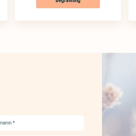
begravning
namn
ed)