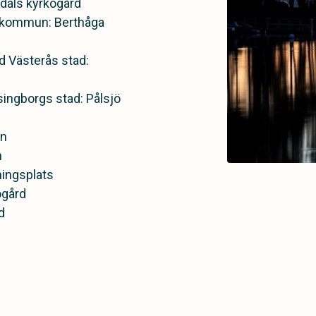
ldals kyrkogård
 kommun: Berthåga
rd Västerås stad:
ingborgs stad: Pålsjö
en
n
ingsplats
ogård
d