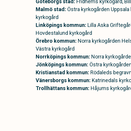
Göteborgs stad:
Fridhems kyrkogård, Bil
Malmö stad:
Östra kyrkogården Uppsala
kyrkogård
Linköpings kommun:
Lilla Aska Griftegå
Hovdestalund kyrkogård
Örebro kommun:
Norra kyrkogården Hels
Västra kyrkogård
Norrköpings kommun:
Norra kyrkogård
Jönköpings kommun:
Östra kyrkogårde
Kristianstad kommun:
Rödaleds begravn
Vänersborgs kommun:
Katrinedals kyrk
Trollhättans kommun:
Håjums kyrkogår