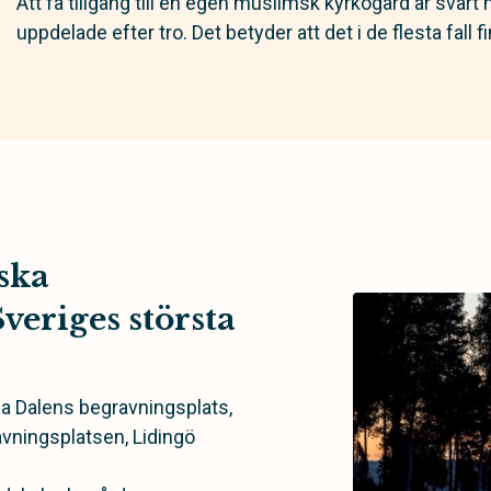
Att få tillgång till en egen muslimsk kyrkogård är svår
uppdelade efter tro. Det betyder att det i de flesta fall
ska
veriges största
la Dalens begravningsplats,
avningsplatsen, Lidingö