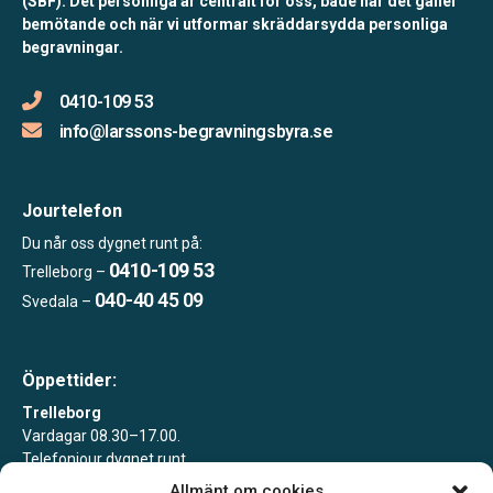
(SBF). Det personliga är centralt för oss, både när det gäller
bemötande och när vi utformar skräddarsydda personliga
begravningar.
0410-109 53
info@larssons-begravningsbyra.se
Jourtelefon
Du når oss dygnet runt på:
0410-109 53
Trelleborg –
040-40 45 09
Svedala –
Öppettider:
Trelleborg
Vardagar 08.30–17.00.
Telefonjour dygnet runt.
Allmänt om cookies