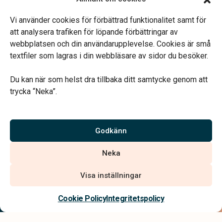
Svedala
Vardagar 09.00–13.00.
Vi använder cookies för förbättrad funktionalitet samt för
Telefonjour dygnet runt.
att analysera trafiken för löpande förbättringar av
webbplatsen och din användarupplevelse. Cookies är små
textfiler som lagras i din webbläsare av sidor du besöker.
Du kan när som helst dra tillbaka ditt samtycke genom att
trycka “Neka”.
Verahill hjälper dig med familjejuridiken – genom hela livet.
Varmt välkommen.
Godkänn
Vi är auktoriserade av Sveriges Begravningsbyråers Förbund och
Neka
har högt ställda krav på utbildning, kvalitet, miljö och arbetsmiljö.
Visa inställningar
Kontakta oss
Cookie Policy
Integritetspolicy