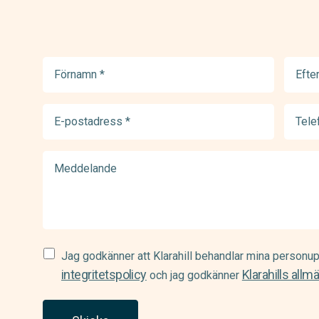
Förnamn
Efter
(Required)
(Requir
E-
Telef
postadress
(Requir
(Required)
Meddelande
Samtycke
Jag godkänner att Klarahill behandlar mina personup
(Required)
integritetspolicy
Klarahills allm
och jag godkänner