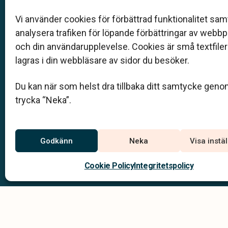
förbund (SBF). Det personliga är centralt för oss,
både när det gäller bemötande och när vi utform
Vi använder cookies för förbättrad funktionalitet samt
skräddarsydda personliga begravningar.
analysera trafiken för löpande förbättringar av webb
och din användarupplevelse. Cookies är små textfile
0410-109 53
lagras i din webbläsare av sidor du besöker.
info@larssons-begravningsbyra.se
Du kan när som helst dra tillbaka ditt samtycke geno
trycka “Neka”.
Jourtelefon
Du når oss dygnet runt på:
0410-109 53
Godkänn
Neka
Visa instä
Trelleborg –
040-40 45 09
Svedala –
Cookie Policy
Integritetspolicy
Integritets