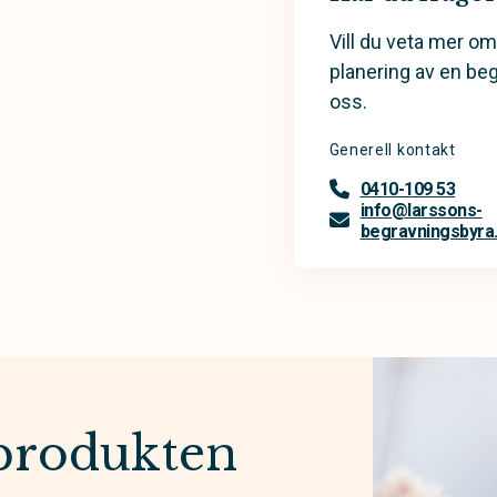
Vill du veta mer om
planering av en be
oss.
Generell kontakt
0410-109 53
info@larssons-
begravningsbyra
produkten