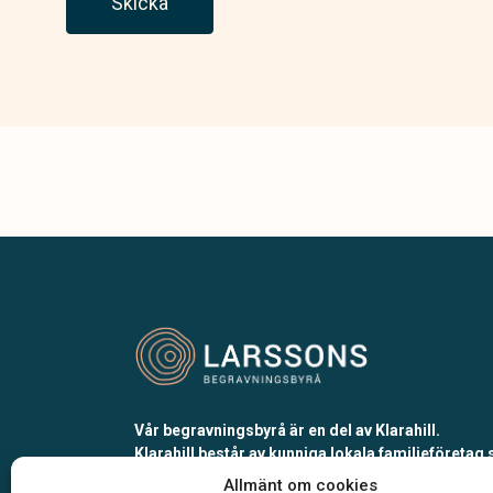
Skicka
Vår begravningsbyrå är en del av Klarahill.
Klarahill består av kunniga lokala familjeföretag
är auktoriserade inom Sveriges begravningsbyr
Allmänt om cookies