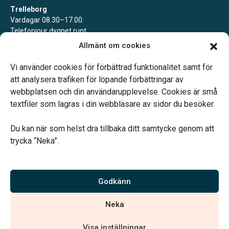
Trelleborg
Vardagar 08.30–17.00.
Telefonjour dygnet runt.
Allmänt om cookies
Svedala
Vardagar 09.00–13.00.
Vi använder cookies för förbättrad funktionalitet samt för
Telefonjour dygnet runt.
att analysera trafiken för löpande förbättringar av
webbplatsen och din användarupplevelse. Cookies är små
textfiler som lagras i din webbläsare av sidor du besöker.
Du kan när som helst dra tillbaka ditt samtycke genom att
trycka “Neka”.
Verahill hjälper dig med familjejuridiken – genom hela livet.
Varmt välkommen.
Godkänn
Vi är auktoriserade av Sveriges Begravningsbyråers Förbund och
Neka
har högt ställda krav på utbildning, kvalitet, miljö och arbetsmiljö.
Visa inställningar